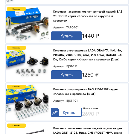
Классика
Комплект наконечников тяги рулевой правой ВАЗ
2101-2107 серия «Классика» со скруткой и
крепежом
Артикул: TA70-101
1440 ₽
Купить
Классика
Комплект опор шаровых LADA GRANTA, KALINA,
PRIORA, 2108, 2110, ОКА, ИЖ ОДА, DATSUN Mi-
Do, On-Do серия «Классика» с крепежом (2 шт.)
Артикул: BJST-111
1260 ₽
Купить
Классика
Комплект опор шаровых ВАЗ 2101-2107 серия
«Классика» с крепежом (4 шт.)
Артикул: BJST-101
Нет в наличии
Купить
2690 ₽
Классика
Комплект реактивных штанг задней подвески для
LADA 2121, 2123, Нива, CHEVROLET NIVA серия