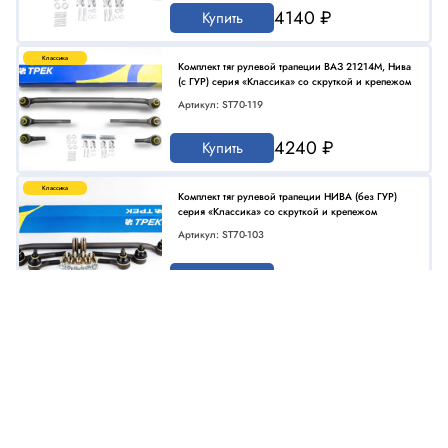
4140 ₽
Купить
Классика
Комплект тяг рулевой трапеции ВАЗ 21214М, Нива
(с ГУР) серия «Классика» со скруткой и крепежом
Артикул: ST70-119
4240 ₽
Купить
Классика
Комплект тяг рулевой трапеции НИВА (без ГУР)
серия «Классика» со скруткой и крепежом
Артикул: ST70-103
4240 ₽
Купить
Классика
Комплект шарниров рулевых с крепежом
подходит для а/м ГАЗ-24; 3110 Волга
Артикул: ST70-107
2240 ₽
Купить
Классика