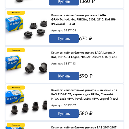
1360 ₽
Купить
Классика
Комплект сайлентблоков растяжки LADA
GRANTA, KALINA, PRIORA, 2108, 2110, DATSUN
(Ромашка) — 4 шт.
Артикул: SBST-104
670 ₽
Купить
Классика
Комплект сайлентблоков рычага LADA Largus, X-
RAY, RENAULT Logan, NISSAN Almera G15 (2 шт.)
Артикул: SBST-113
590 ₽
Купить
Классика
Комплект сайлентблоков рычагов — нижние для
ВАЗ 2101-2107; верхние для НИВА, Chevrolet
NIVA, Lada NIVA Travel, LADA NIVA Legend (4 шт.)
Артикул: SBST-107
580 ₽
Купить
Классика
Комплект сайлентблоков рычагов ВАЗ 2101-2107