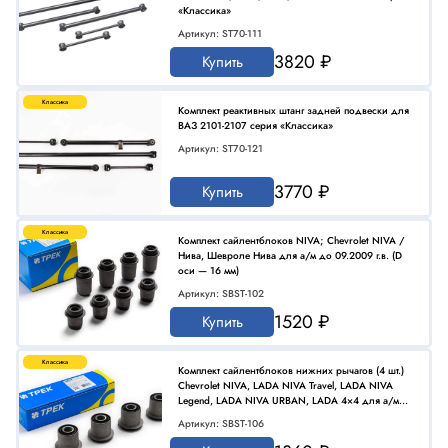
«Классика»
Артикул: ST70-111
3820 ₽
Купить
Классика
Комплект реактивных штанг задней подвески для
ВАЗ 2101-2107 серия «Классика»
Артикул: ST70-121
3770 ₽
Купить
Классика
Комплект сайлентблоков NIVA; Chevrolet NIVA /
Нива, Шевроле Нива для а/м до 09.2009 г.в. (D
оси — 16 мм)
Артикул: SBST-102
1520 ₽
Купить
Классика
Комплект сайлентблоков нижних рычагов (4 шт.)
Chevrolet NIVA, LADA NIVA Travel, LADA NIVA
Legend, LADA NIVA URBAN, LADA 4×4 для а/м
после 09.2009 г.в. (D оси -18 мм)
Артикул: SBST-106