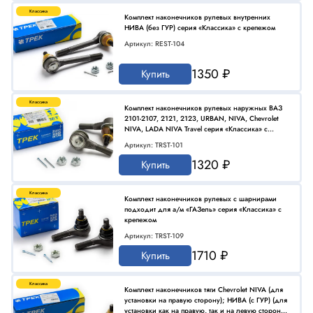
Классика
Комплект наконечников рулевых внутренних
НИВА (без ГУР) серия «Классика» с крепежом
Артикул: REST-104
1350 ₽
Купить
Классика
Комплект наконечников рулевых наружных ВАЗ
2101-2107, 2121, 2123, URBAN, NIVA, Chevrolet
NIVA, LADA NIVA Travel серия «Классика» с
крепежом (2 шт.)
Артикул: TRST-101
1320 ₽
Купить
Классика
Комплект наконечников рулевых с шарнирами
подходит для а/м «ГАЗель» серия «Классика» с
крепежом
Артикул: TRST-109
1710 ₽
Купить
Классика
Комплект наконечников тяги Chevrolet NIVA (для
установки на правую сторону); НИВА (с ГУР) (для
установки как на правую, так и на левую стороны)