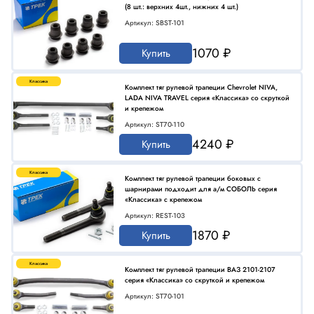
(8 шт.: верхних 4шт., нижних 4 шт.)
Артикул: SBST-101
1070 ₽
Купить
Классика
Комплект тяг рулевой трапеции Chevrolet NIVA,
LADA NIVA TRAVEL серия «Классика» со скруткой
и крепежом
Артикул: ST70-110
4240 ₽
Купить
Классика
Комплект тяг рулевой трапеции боковых с
шарнирами подходит для а/м СОБОЛЬ серия
«Классика» с крепежом
Артикул: REST-103
1870 ₽
Купить
Классика
Комплект тяг рулевой трапеции ВАЗ 2101-2107
серия «Классика» со скруткой и крепежом
Артикул: ST70-101