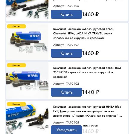
серия «Классика» со скруткой и крепежом
Артикул: TA70-106
1460 ₽
Купить
Классика
Комплект наконечников тяги рулевой левой
Chevrolet NIVA, LADA NIVA TRAVEL серия
«Классика» со скруткой и крепежом
Артикул: TA70-107
1460 ₽
Купить
Классика
Комплект наконечников тяги рулевой левой ВАЗ
2101-2107 серия «Классика» со скруткой и
крепежом
Артикул: TA70-102
1440 ₽
Купить
Классика
Комплект наконечников тяги рулевой НИВА (без
ГУР) (для установки как на правую, так и на
левую стороны) серия «Классика» со скруткой и
крепежом
Артикул: TA70-105
Нет в наличии
Уведомить
1460 ₽