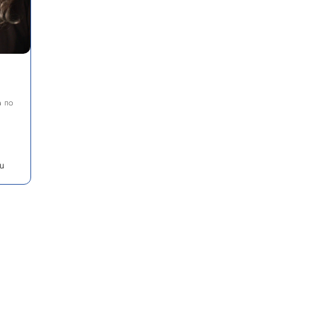
а по
ru