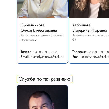
Смолянинова
Картышева
Олеся Вячеславовна
Екатерина Игоревна
Руководитель службы управления
Зам генерального директор
персоналом
GR
Телефон:
Телефон:
8 800 33 333 88
8 800 33 333 88
Email:
o.smolyaninova@trek.ru
Email:
e.kartysheva@trek.
Служба по тех.развитию