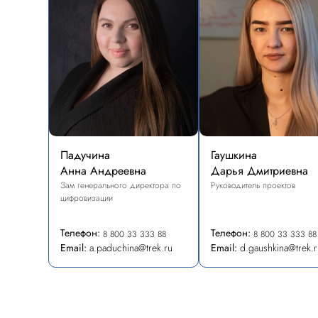
Падучина
Гаушкина
Анна Андреевна
Дарья Дмитриевна
Зам генерального директора по
Руководитель проектов
цифровизации
Телефон:
Телефон:
8 800 33 333 88
8 800 33 333 88
Email:
a.paduchina@trek.ru
Email:
d.gaushkina@trek.r