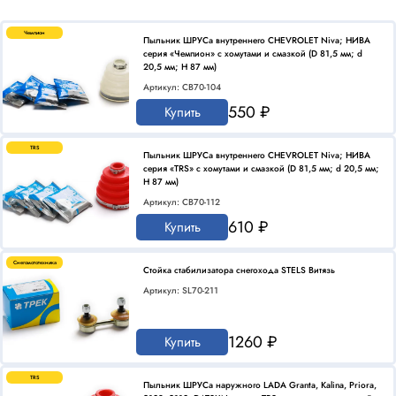
Чемпион
Пыльник ШРУСа внутреннего CHEVROLET Niva; НИВА
серия «Чемпион» с хомутами и смазкой (D 81,5 мм; d
20,5 мм; H 87 мм)
Артикул: CB70-104
550 ₽
Купить
TRS
Пыльник ШРУСа внутреннего CHEVROLET Niva; НИВА
серия «TRS» с хомутами и смазкой (D 81,5 мм; d 20,5 мм;
H 87 мм)
Артикул: CB70-112
610 ₽
Купить
Снегомототехника
Стойка стабилизатора снегохода STELS Витязь
Артикул: SL70-211
1260 ₽
Купить
TRS
Пыльник ШРУСа наружного LADA Granta, Kalina, Priora,