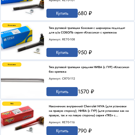
Артикул: RE70-101
680 ₽
Купить
Классика
Тяга рулевой трапеции боковая с шарниром подходит
для а/м СОБОЛЬ серия «Классика» с крепежом
Артикул: RE70-108
950 ₽
Купить
Классика
Тяга рулевой трапеции средняя НИВА (с ГУР) «Классика»
без крепежа
Артикул: CR70-112
1570 ₽
Купить
TRS
Наконечник внутренний Chevrolet NIVA (для установки
на правую сторону); НИВА (с ГУР) (для установки как на
правую, так и на левую стороны) серия «TRS» с
крепежом
Артикул: RE70-116
790 ₽
Купить