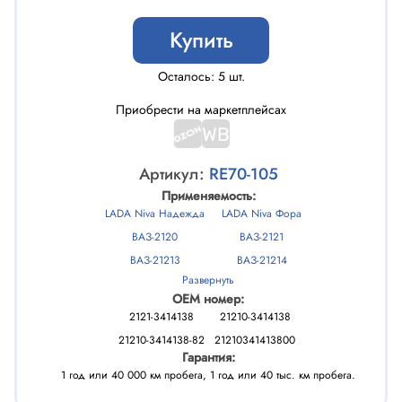
Купить
Осталось: 5 шт.
Приобрести на маркетплейсах
Артикул:
RE70-105
Применяемость:
LADA Niva Надежда
LADA Niva Фора
ВАЗ-2120
ВАЗ-2121
ВАЗ-21213
ВАЗ-21214
Развернуть
ВАЗ-21218
ВАЗ-2131
OEM номер:
НИВА НАДЕЖДА
НИВА ФОРА
2121-3414138
21210-3414138
21210-3414138-82
21210341413800
Гарантия:
1 год или 40 000 км пробега, 1 год или 40 тыс. км пробега.