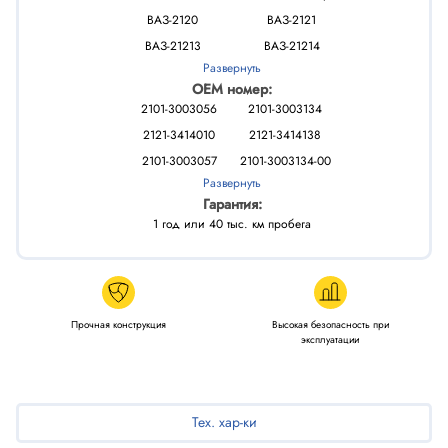
ВАЗ-2120
ВАЗ-2121
ВАЗ-21213
ВАЗ-21214
Развернуть
ВАЗ-21218
ВАЗ-2131
OEM номер:
2101-3003056
2101-3003134
2121-3414010
2121-3414138
2101-3003057
2101-3003134-00
Развернуть
21010-3003134-00
21013003134
Гарантия:
21210-3
21210-3414000-00
1 год или 40 тыс. км пробега
21210-3414138
21210-3414138-82
212103414100
21210341410000
21210341413800
2121341410000
Прочная конструкция
Высокая безопасность при
эксплуатации
Тех. хар-ки