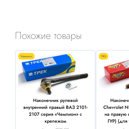
Похожие товары
Чемпион
TRS
Наконечник рулевой
Наконеч
внутренний правый ВАЗ 2101-
Chevrolet N
2107 серия «Чемпион» с
на правую 
крепежом
ГУР) (для
правую, так 