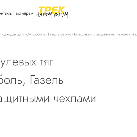
онтакты
Партнёрам
подходит для а/м Соболь, Газель серия «Классика» с защитными чехлами и к
улевых тяг
оль, Газель
защитными чехлами