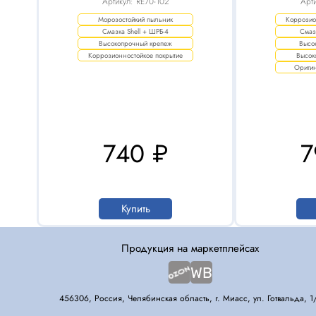
Артикул: RE70-102
Арти
серия «T
Морозостойкий пыльник
Коррозио
Смазка Shell + ШРБ-4
Смаз
Высокопрочный крепеж
Высо
Коррозионностойкое покрытие
Высок
Ориги
740 ₽
7
Купить
Продукция на маркетплейсах
456306, Россия, Челябинская область, г. Миасс, ул. Готвальда, 1