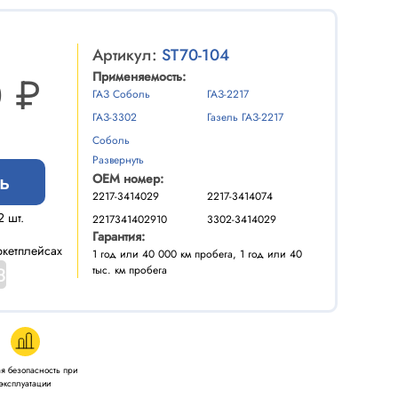
Артикул:
ST70-104
 ₽
Применяемость:
ГАЗ Соболь
ГАЗ-2217
ГАЗ-3302
Газель ГАЗ-2217
Соболь
Развернуть
ь
OEM номер:
2217-3414029
2217-3414074
2 шт.
2217341402910
3302-3414029
Гарантия:
кетплейсах
1 год или 40 000 км пробега, 1 год или 40
тыс. км пробега
я безопасность при
эксплуатации