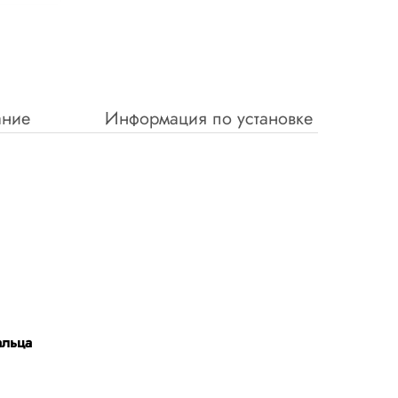
ание
Информация по установке
альца