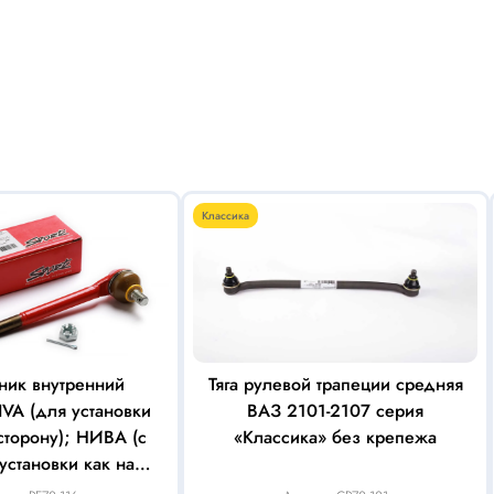
Классика
ник внутренний
Тяга рулевой трапеции средняя
IVA (для установки
ВАЗ 2101-2107 серия
сторону); НИВА (с
«Классика» без крепежа
 установки как на
и на левую стороны)