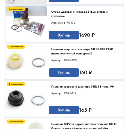
Снегомототехника
Опора шаровая снегохода STELS Витязь с
крепежом
Артикул: BJ70-170
1690 ₽
Купить
Снегомототехника
Пыльник шарового шарнира STELS GUEPARD
(термопластичный полиуретан)
Артикул: CB70-120
160 ₽
Купить
Снегомототехника
Пыльник шарового шарнира STELS Витязь, РМ
Артикул: CB70-119
165 ₽
Купить
Снегомототехника
Пыльник ШРУСа наружного квадроцикла STELS
Guepard серия «Чемпион» со смазкой без