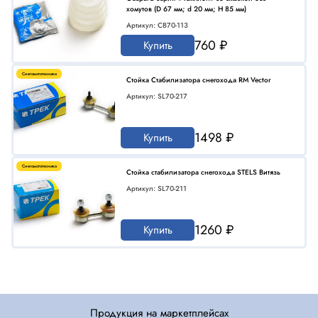
хомутов (D 67 мм; d 20 мм; H 85 мм)
Артикул: CB70-113
760 ₽
Купить
Снегомототехника
Стойка Стабилизатора снегохода RM Vector
Артикул: SL70-217
1498 ₽
Купить
Снегомототехника
Стойка стабилизатора снегохода STELS Витязь
Артикул: SL70-211
1260 ₽
Купить
Продукция на маркетплейсах