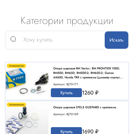
Категории продукции
Снегомототехника
Опора шаровая RM Vector; RM FRONTIER 1000;
RM500; RM650; RM500-2; RM650-2; Gamax
AX600; Honda TRX с крепежом (диаметр корпуса
34 мм)
Артикул: BJ70-171
1260 ₽
Купить
Снегомототехника
Опора шаровая STELS GUEPARD с крепежом
Артикул: BJ70-169
1690 ₽
Купить